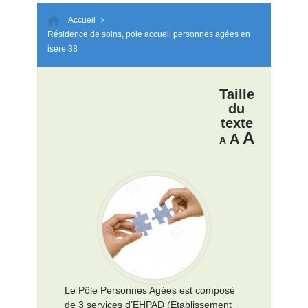
Accueil
Résidence de soins, pole accueil personnes agées en
isère 38
Taille
du
texte
A
A
A
Le Pôle Personnes Agées est composé
de 3 services d’EHPAD (Etablissement