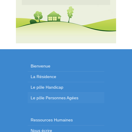
Bienvenue
La Résidence
Le pôle Handicap
Le pôle Personnes Agées
Ressources Humaines
Nous écrire