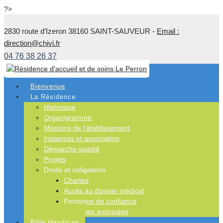
?>
2830 route d’Izeron 38160 SAINT-SAUVEUR -
Email :
direction@chivi.fr
04 76 38 26 37
Bienvenue
La Résidence
Historique
Organigramme
Missions de l’établissement
Instances et association
Démarche qualité
Projets
Droits et obligations
Chartes
Accès au dossier médical
Personne de confiance
Directives anticipées
Pôle Handicap