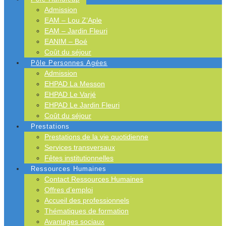
Admission
EAM – Lou Z’Aple
EAM – Jardin Fleuri
EANIM – Boé
Coût du séjour
Pôle Personnes Agées
Admission
EHPAD La Messon
EHPAD Le Varjé
EHPAD Le Jardin Fleuri
Coût du séjour
Prestations
Prestations de la vie quotidienne
Services transversaux
Fêtes institutionnelles
Ressources Humaines
Contact Ressources Humaines
Offres d’emploi
Accueil des professionnels
Thématiques de formation
Avantages sociaux