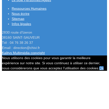
Le pôle Personnes Agées
Ressources Humaines
Nous écrire
Sitemap
Infos légales
2830 route d’Izeron
38160 SAINT-SAUVEUR
Tél : 04 76 38 26 37
Email : direction@chivi.fr
Kalitys Multimédia copyright
Nous utilisons des cookies pour vous garantir la meilleure
expérience sur notre site. Si vous continuez à utiliser ce dernier,
nous considérerons que vous acceptez l'utilisation des cookies.
Ok